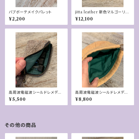
バブボーテメイクパレット
jitta leather 新色マルゴーリ
ラ 「FUKU」財布
¥2,200
¥12,100
高周波電磁波シールドレメディ
高周波電磁波シールドレメディ
ーポーチ
ー入れ巾着
¥5,500
¥8,800
その他の商品