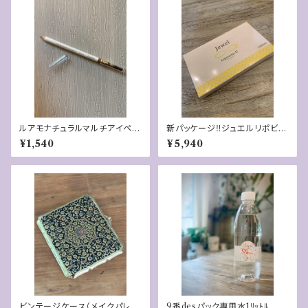
ルアモナチュラルマルチアイペン
新パッケージ‼️ジュエルリポビタ
シル・ブロンズ
C
¥1,540
¥5,940
ビンテージケース（メイクパレッ
9番desパック専用水1ﾘｯﾄﾙ