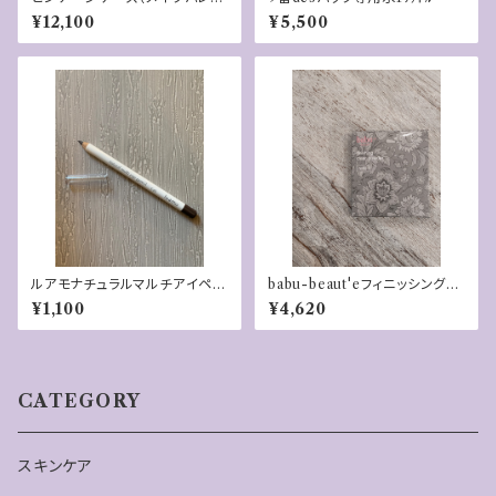
トに！）
¥12,100
¥5,500
ルアモナチュラルマルチアイペン
babu-beaut'eフィニッシングク
シル（カフェ）
リア―パウダー・リフィル（パフ付
¥1,100
¥4,620
き）
CATEGORY
スキンケア