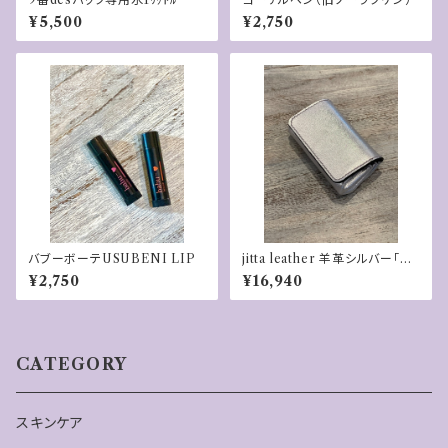
¥5,500
¥2,750
バブーボーテUSUBENI LIP
jitta leather 羊革シルバー「FU
KU」財布
¥2,750
¥16,940
CATEGORY
スキンケア