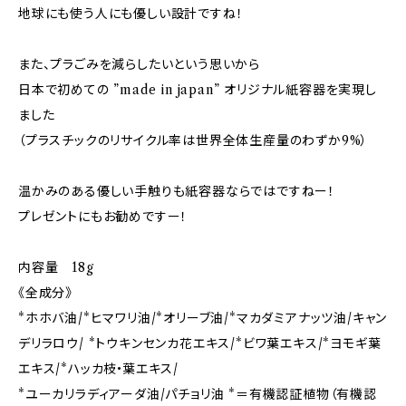
地球にも使う人にも優しい設計ですね！
また、プラごみを減らしたいという思いから
日本で初めての ”made in japan” オリジナル紙容器を実現し
ました
（プラスチックのリサイクル率は世界全体生産量のわずか9%）
温かみのある優しい手触りも紙容器ならではですねー！
プレゼントにもお勧めですー！
内容量 18g
《全成分》
*ホホバ油/*ヒマワリ油/*オリーブ油/*マカダミアナッツ油/キャン
デリラロウ/ *トウキンセンカ花エキス/*ビワ葉エキス/*ヨモギ葉
エキス/*ハッカ枝•葉エキス/
*ユーカリラディアーダ油/パチョリ油 *＝有機認証植物（有機認