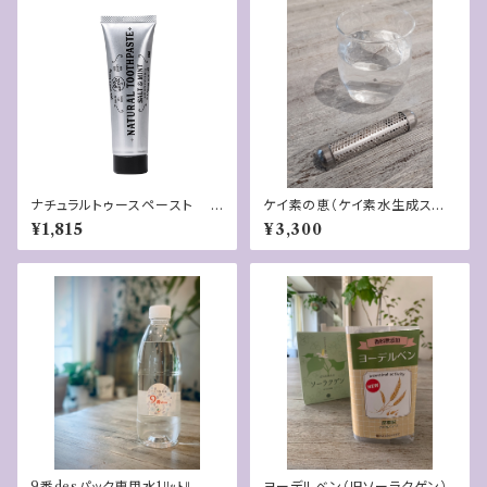
ナチュラルトゥースペースト -
ケイ素の恵（ケイ素水生成スティ
ソルト&ミント-
ック）
¥1,815
¥3,300
9番desパック専用水1ﾘｯﾄﾙ
ヨーデルベン（旧ソーラクゲン）