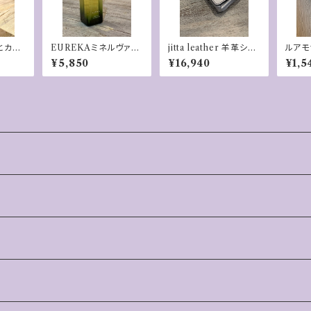
とカル
EUREKAミネルヴァ
jitta leather 羊革シル
ルアモ
ザ フェイスオイル
バー「FUKU」財布
アイペ
¥5,850
¥16,940
¥1,5