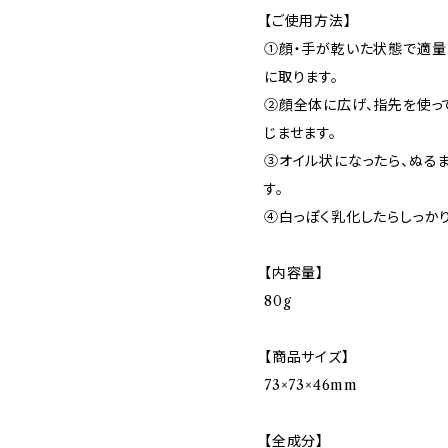
【ご使用方法】
①顔・手が乾いた状態で適量
に取ります。
②顔全体に広げ、指先を使っ
じませます。
③オイル状になったら、ぬる
す。
④白っぽく乳化したらしっか
【内容量】
80g
【商品サイズ】
73×73×46mm
【全成分】