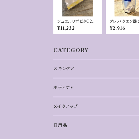
ジュエルリポビタC2個
ダレノ（クエン酸
セット‼️
シウム）30砲入
¥11,232
¥2,916
CATEGORY
スキンケア
ボディケア
メイクアップ
日用品