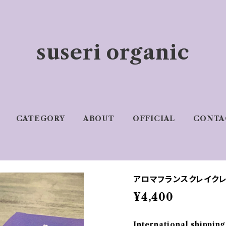
suseri organic
CATEGORY
ABOUT
OFFICIAL
CONTA
アロマフランスクレイク
¥4,400
International shipping