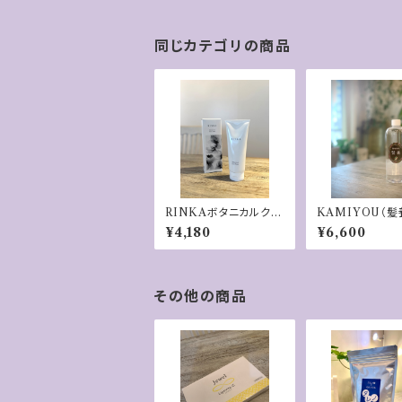
同じカテゴリの商品
RINKAボタニカルクレ
KAMIYOU（髪
イパック
0ml
¥4,180
¥6,600
その他の商品