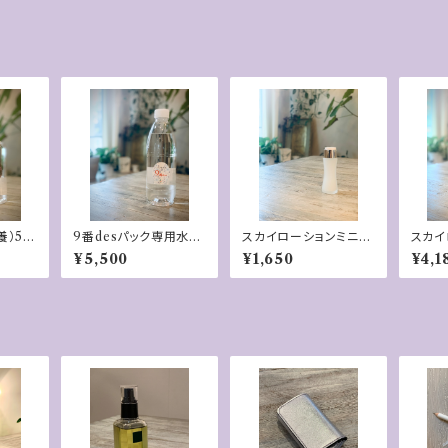
養）50
9番desパック専用水1ﾘ
スカイローションミニ3
スカイ
ｯﾄﾙ
0ml
¥5,500
¥1,650
¥4,1