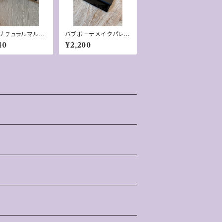
ナチュラルマルチ
バブボーテメイクパレッ
ンシル・ブロンズ
ト
40
¥2,200