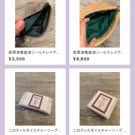
高周波電磁波シールドレメディ
高周波電磁波シールドレメディ
ーポーチ
ー入れ巾着
¥5,500
¥8,800
ニロティカモイスチャーソープR
ニロティカモイスチャーソープR
ミニ１５g
７０g