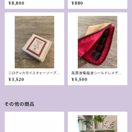
ー入れ巾着
ミニ１５g
¥8,800
¥880
ニロティカモイスチャーソープR
高周波電磁波シールドレメディ
７０g
ーポーチ
¥3,520
¥5,500
その他の商品