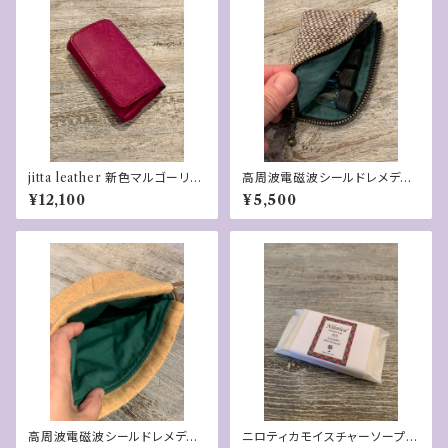
jitta leather 新色マルゴーリ
高周波電磁波シールドレメディ
ラ 「FUKU」財布
ーポーチ
¥12,100
¥5,500
高周波電磁波シールドレメディ
ニロティカモイスチャーソープR