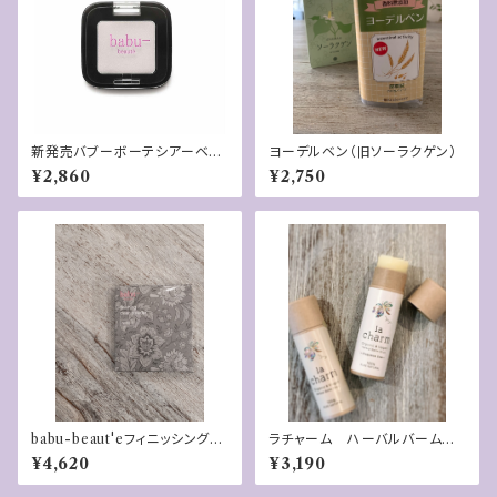
新発売バブーボーテシアーベー
ヨーデルベン（旧ソーラクゲン）
ルハイライター（クリアーパー
¥2,860
¥2,750
ル）
babu-beaut'eフィニッシングク
ラチャーム ハーバルバームス
リア―パウダー・リフィル（パフ付
ティックF F（無香料タイプ）
¥4,620
¥3,190
き）